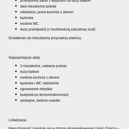
przestronny salon z wyjściem na duży balkon
dwa niezależne pokoje
oddzielna, jasna kuchnia z oknem
łazienka
osobne WC
duży przedpokój (z możliwością zabudowy szaf)
Dodatkowo do mieszkania przynależy piwnica.
Najważniejsze atuty
3 niezależne, ustawne pokoje
duży balkon
osobna kuchnia z oknem
łazienka i WC oddzielnie
ogrzewanie miejskie
budynek po termomodernizacji
spokojne, zielone osiedle
Lokalizacja
Nieruchomość znajduje się w dobrze skomunikowanej części Zabrza –