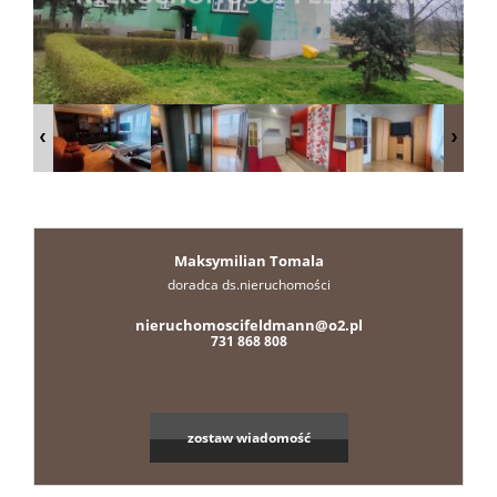
Zgłoszen
Nasze
portale
Kontakt
Maksymilian Tomala
doradca ds.nieruchomości
Projekt
nieruchomoscifeldmann@o2.pl
731 868 808
wnętrz
zostaw wiadomość