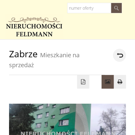
Strona
Zabrze
Mieszkanie na
główna
sprzedaż
O
firmie
Oferty
Kredyty
Zarządz