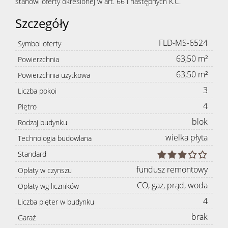
stanowi oferty określonej w art. 66 i następnych K.C.
Szczegóły
FLD-MS-6524
Symbol oferty
63,50 m²
Powierzchnia
63,50 m²
Powierzchnia użytkowa
3
Liczba pokoi
4
Piętro
blok
Rodzaj budynku
wielka płyta
Technologia budowlana
Standard
fundusz remontowy
Opłaty w czynszu
CO, gaz, prąd, woda
Opłaty wg liczników
4
Liczba pięter w budynku
brak
Garaż