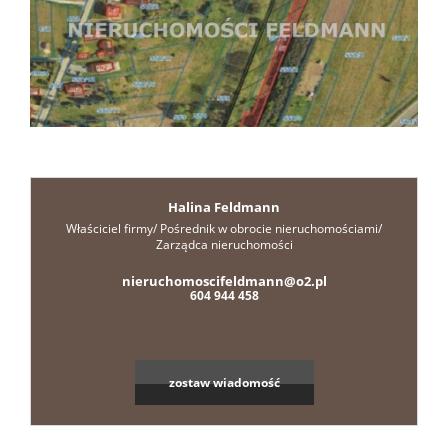
Zgłoszen
Nasze
portale
Kontakt
Halina Feldmann
Właściciel firmy/ Pośrednik w obrocie nieruchomościami/
Zarządca nieruchomości
Projekt
nieruchomoscifeldmann@o2.pl
604 944 458
wnętrz
zostaw wiadomość