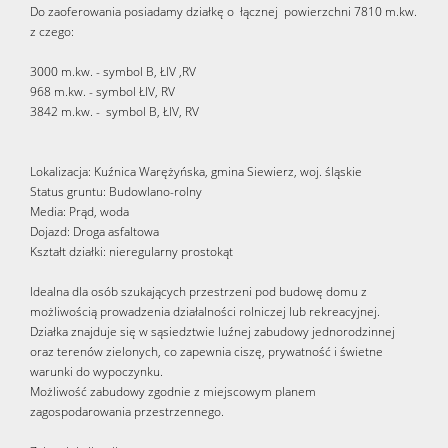
Do zaoferowania posiadamy działkę o łącznej powierzchni 7810 m.kw.
z czego:
3000 m.kw. - symbol B, ŁIV ,RV
968 m.kw. - symbol ŁIV, RV
3842 m.kw. - symbol B, ŁIV, RV
Lokalizacja: Kuźnica Warężyńska, gmina Siewierz, woj. śląskie
Status gruntu: Budowlano-rolny
Media: Prąd, woda
Dojazd: Droga asfaltowa
Kształt działki: nieregularny prostokąt
Idealna dla osób szukających przestrzeni pod budowę domu z
możliwością prowadzenia działalności rolniczej lub rekreacyjnej.
Działka znajduje się w sąsiedztwie luźnej zabudowy jednorodzinnej
oraz terenów zielonych, co zapewnia ciszę, prywatność i świetne
warunki do wypoczynku.
Możliwość zabudowy zgodnie z miejscowym planem
zagospodarowania przestrzennego.