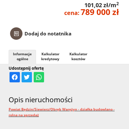
2
101,02 zł/m
789 000 zł
cena:
Dodaj do notatnika
Informacje
Kalkulator
Kalkulator
ogólne
kredytowy
kosztów
Udostępnij ofertę
Opis nieruchomości
Powiat Będzin/Siewierz/Obręb Warężyn - działka budowlano -
rolna na sprzedaż