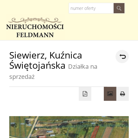
Strona
Siewierz,
Kuźnica
Świętojańska
główna
Działka na
O
sprzedaż
firmie
Oferty
Kredyty
Zarządz