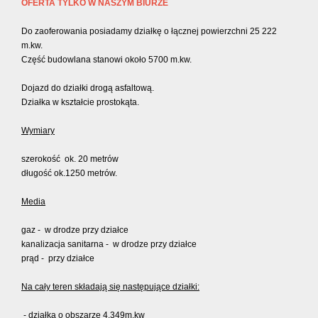
OFERTA TYLKO W NASZYM BIURZE
Do zaoferowania posiadamy działkę o łącznej powierzchni 25 222
m.kw.
Część budowlana stanowi około 5700 m.kw.
Dojazd do działki drogą asfaltową.
Działka w kształcie prostokąta.
Wymiary
szerokość ok. 20 metrów
długość ok.1250 metrów.
Media
gaz - w drodze przy działce
kanalizacja sanitarna - w drodze przy działce
prąd - przy działce
Na cały teren składają się następujące działki:
- działka o obszarze 4.349m.kw