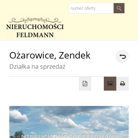
Strona
Ożarowice,
Zendek
główna
Działka na sprzedaż
O
firmie
Oferty
Kredyty
Zarządz