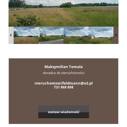
Zgłoszen
Nasze
portale
Kontakt
Maksymilian Tomala
doradca ds.nieruchomości
Projekt
nieruchomoscifeldmann@o2.pl
731 868 808
wnętrz
zostaw wiadomość