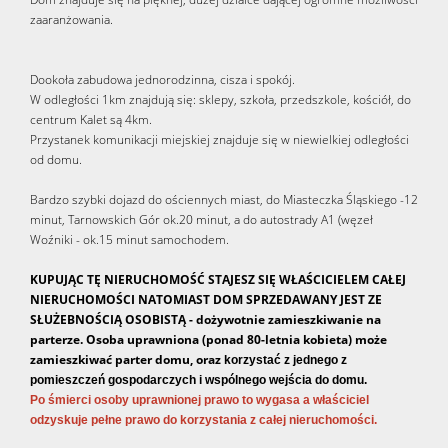
zaaranżowania.
Dookoła zabudowa jednorodzinna, cisza i spokój.
W odległości 1km znajdują się: sklepy, szkoła, przedszkole, kościół, do
centrum Kalet są 4km.
Przystanek komunikacji miejskiej znajduje się w niewielkiej odległości
od domu.
Bardzo szybki dojazd do ościennych miast, do Miasteczka Śląskiego -12
minut, Tarnowskich Gór ok.20 minut, a do autostrady A1 (węzeł
Woźniki - ok.15 minut samochodem.
KUPUJĄC TĘ NIERUCHOMOŚĆ STAJESZ SIĘ WŁAŚCICIELEM CAŁEJ
NIERUCHOMOŚCI NATOMIAST DOM SPRZEDAWANY JEST ZE
SŁUŻEBNOŚCIĄ OSOBISTĄ - dożywotnie zamieszkiwanie na
parterze. Osoba uprawniona (ponad 80-letnia kobieta) może
zamieszkiwać parter domu, oraz
korzystać z jednego z
pomieszczeń gospodarczych i wspólnego wejścia do domu.
Po śmierci osoby uprawnionej prawo to wygasa a właściciel
odzyskuje pełne prawo do korzystania z całej nieruchomości.