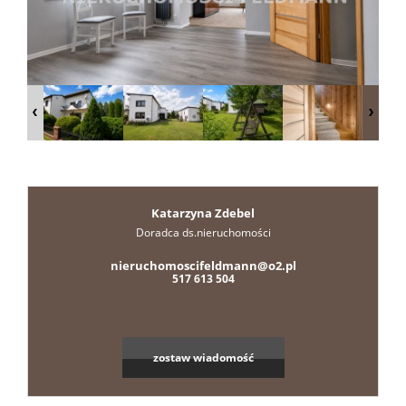
Zgłoszen
Nasze
portale
Kontakt
Katarzyna Zdebel
Doradca ds.nieruchomości
Projekt
nieruchomoscifeldmann@o2.pl
517 613 504
wnętrz
zostaw wiadomość