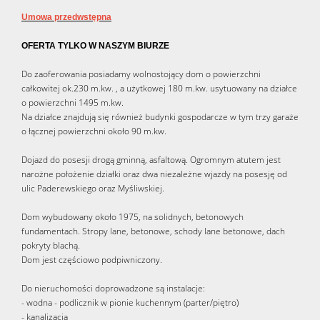
Umowa przedwstępna
OFERTA TYLKO W NASZYM BIURZE
Do zaoferowania posiadamy wolnostojący dom o powierzchni
całkowitej ok.230 m.kw. , a użytkowej 180 m.kw. usytuowany na działce
o powierzchni 1495 m.kw.
Na działce znajdują się również budynki gospodarcze w tym trzy garaże
o łącznej powierzchni około 90 m.kw.
Dojazd do posesji drogą gminną, asfaltową. Ogromnym atutem jest
narożne położenie działki oraz dwa niezależne wjazdy na posesję od
ulic Paderewskiego oraz Myśliwskiej.
Dom wybudowany około 1975, na solidnych, betonowych
fundamentach. Stropy lane, betonowe, schody lane betonowe, dach
pokryty blachą.
Dom jest częściowo podpiwniczony.
Do nieruchomości doprowadzone są instalacje:
- wodna - podlicznik w pionie kuchennym (parter/piętro)
- kanalizacja