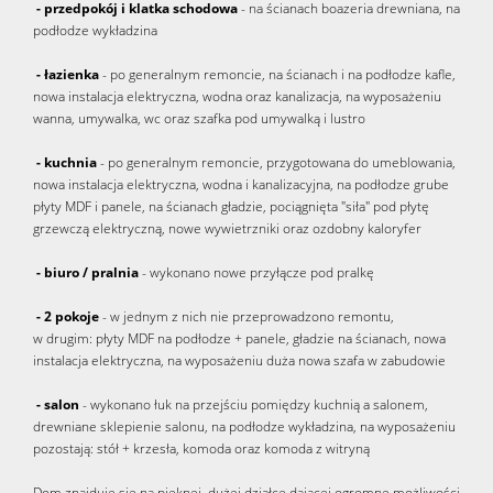
- przedpokój i klatka schodowa
- na ścianach boazeria drewniana, na
podłodze wykładzina
- łazienka
- po generalnym remoncie, na ścianach i na podłodze kafle,
nowa instalacja elektryczna, wodna oraz kanalizacja, na wyposażeniu
wanna, umywalka, wc oraz szafka pod umywalką i lustro
- kuchnia
- po generalnym remoncie, przygotowana do umeblowania,
nowa instalacja elektryczna, wodna i kanalizacyjna, na podłodze grube
płyty MDF i panele, na ścianach gładzie, pociągnięta "siła" pod płytę
grzewczą elektryczną, nowe wywietrzniki oraz ozdobny kaloryfer
- biuro / pralnia
- wykonano nowe przyłącze pod pralkę
- 2 pokoje
- w jednym z nich nie przeprowadzono remontu,
w drugim: płyty MDF na podłodze + panele, gładzie na ścianach, nowa
instalacja elektryczna, na wyposażeniu duża nowa szafa w zabudowie
- salon
- wykonano łuk na przejściu pomiędzy kuchnią a salonem,
drewniane sklepienie salonu, na podłodze wykładzina, na wyposażeniu
pozostają: stół + krzesła, komoda oraz komoda z witryną
Dom znajduje się na pięknej, dużej działce dającej ogromne możliwości