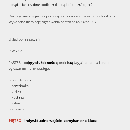
- prąd - dwa osobne podlxczniki prądu (parter/piętro)
Dom ogrzewany jest za pomocą pieca na ekogroszek z podajnikiem.
Wykonano instalację ogrzewania centralnego. Okna PCV.
Układ pomieszczeń:
PIWNICA
PARTER -
objęty służebnością osobistą
(wyjaśnienie na końcu
ogłoszenia) - brak dostępu
- przedsionek
- przedpokój
- łazienka
- kuchnia
- salon
- 2 pokoje
PIĘTRO
-
indywidualne wejście, zamykane na klucz