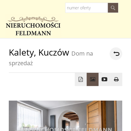
Strona
Kalety,
Kuczów
Dom na
główna
sprzedaż
O
firmie
Oferty
Kredyty
Zarządz