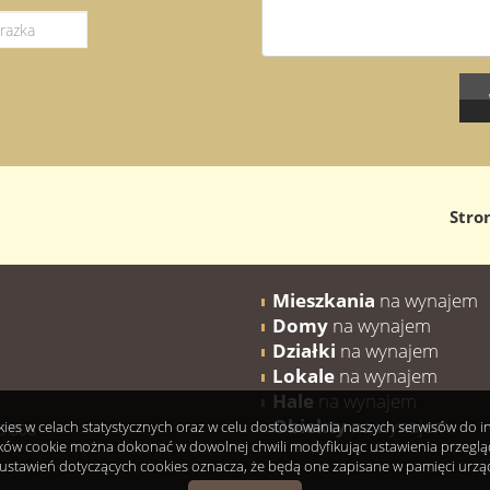
Stro
Mieszkania
na wynajem
Domy
na wynajem
Działki
na wynajem
Lokale
na wynajem
Hale
na wynajem
Obiekty
na wynajem
okies w celach statystycznych oraz w celu dostosowania naszych serwisów do 
8 808
ków cookie można dokonać w dowolnej chwili modyfikując ustawienia przeglądar
ustawień dotyczących cookies oznacza, że będą one zapisane w pamięci urzą