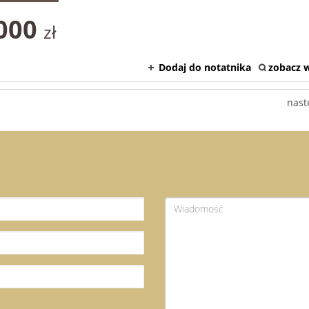
 000
zł
Dodaj do notatnika
zobacz w
nast