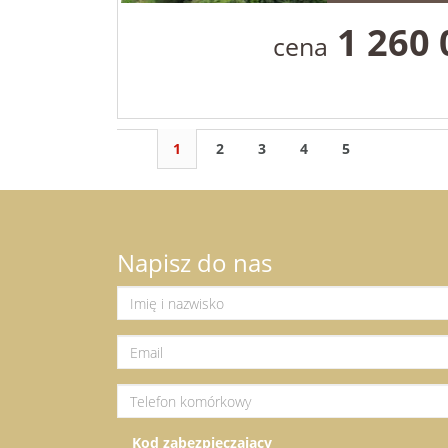
1 260
cena
1
2
3
4
5
Napisz do nas
Kod zabezpieczający