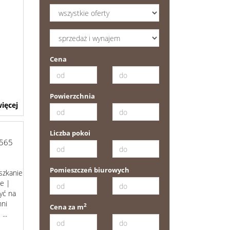
Cena
Powierzchnia
ięcej
Liczba pokoi
565
Pomieszczeń biurowych
szkanie
e |
yć na
hni
2
Cena za m
...