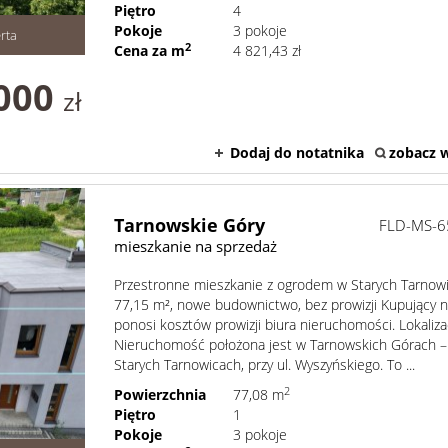
Piętro
4
Pokoje
3 pokoje
rta
2
Cena za m
4 821,43 zł
000
zł
Dodaj do notatnika
zobacz w
Tarnowskie Góry
FLD-MS-6
mieszkanie na sprzedaż
Przestronne mieszkanie z ogrodem w Starych Tarnow
77,15 m², nowe budownictwo, bez prowizji Kupujący n
ponosi kosztów prowizji biura nieruchomości. Lokaliza
Nieruchomość położona jest w Tarnowskich Górach –
Starych Tarnowicach, przy ul. Wyszyńskiego. To ...
2
Powierzchnia
77,08 m
Piętro
1
Pokoje
3 pokoje