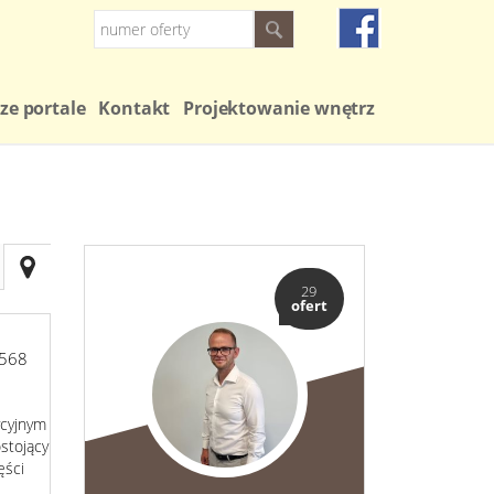
ze portale
Kontakt
Projektowanie wnętrz
29
ofert
568
ycyjnym
stojący
ęści