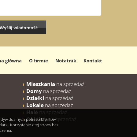
na główna
O firmie
Notatnik
Kontakt
Mieszkania
na sprzedaż
Domy
na sprzedaż
Działki
na sprzedaż
Lokale
na sprzedaż
Hale
na sprzedaż
Obiekty
na sprzedaż
indywidualnych potrzeb klientów.
ki. Korzystanie z tej strony bez
dzenia.