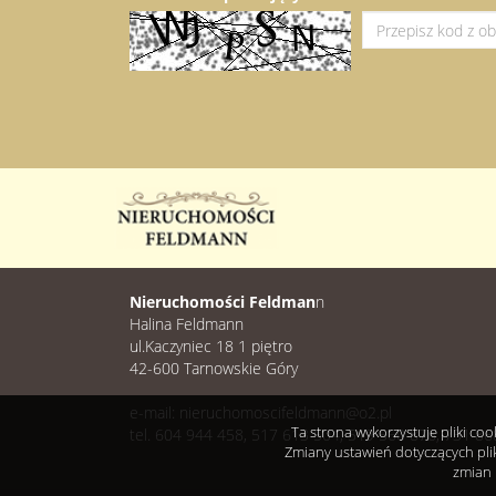
Nieruchomości Feldman
n
Halina Feldmann
ul.Kaczyniec 18 1 piętro
42-600 Tarnowskie Góry
e-mail: nieruchomoscifeldmann@o2.pl
Ta strona wykorzystuje pliki co
tel. 604 944 458, 517 613 504, 519 560 876, 731 86
Zmiany ustawień dotyczących pli
zmian 