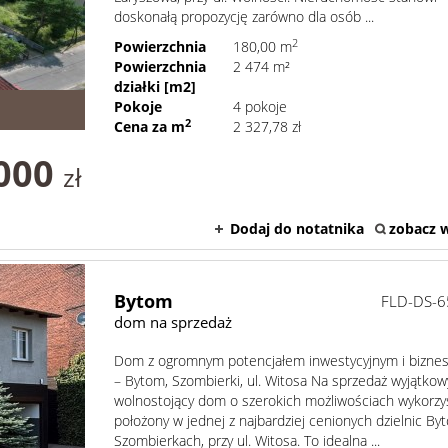
doskonałą propozycję zarówno dla osób ...
2
Powierzchnia
180,00 m
Powierzchnia
2 474 m²
działki [m2]
Pokoje
4 pokoje
2
Cena za m
2 327,78 zł
000
zł
Dodaj do notatnika
zobacz w
Bytom
FLD-DS-6
dom na sprzedaż
Dom z ogromnym potencjałem inwestycyjnym i bizn
– Bytom, Szombierki, ul. Witosa Na sprzedaż wyjątkow
wolnostojący dom o szerokich możliwościach wykorzys
położony w jednej z najbardziej cenionych dzielnic By
Szombierkach, przy ul. Witosa. To idealna ...