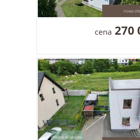
nowa ofe
270 
cena