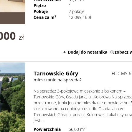
Piętro
1
Pokoje
2 pokoje
2
Cena za m
12 099,16 zł
000
zł
Dodaj do notatnika
zobacz w
Tarnowskie Góry
FLD-MS-6
mieszkanie na sprzedaż
Na sprzedaż 3-pokojowe mieszkanie z balkonem –
Tarnowskie Góry, Osada Jana, ul. Kolorowa Na sprzed
przestronne, funkcjonalne mieszkanie o powierzchni 
zlokalizowane na cenionym osiedlu Osada Jana w
Tarnowskich Górach, przy ul. Kolorowej. Lokal usytuo
jest ...
2
Powierzchnia
56,00 m