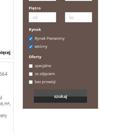
Piętro
Rynek
Rynek Pierwotny
wtórny
ięcej
Oferty
specjalne
ze zdjęciem
564
bez prowizji
aż
56 m²,
wany