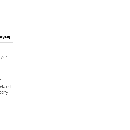
ięcej
557
9
ek: od
godny