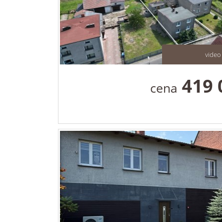
video
419 
cena