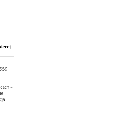
ięcej
559
icach –
ie
cja