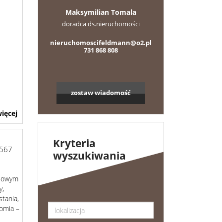
Maksymilian Tomala
doradca ds.nieruchomości
nieruchomoscifeldmann@o2.pl
731 868 808
zostaw wiadomość
ięcej
Kryteria
567
wyszukiwania
esowym
y,
tania,
tomia –