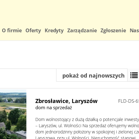
O firmie
Oferty
Kredyty
Zarządzanie
Zgłoszenie
Nas
pokaż od najnowszych
Zbrosławice,
Laryszów
FLD-DS-6
dom na sprzedaż
Dom wolnostojący z dużą działką o potencjale inwest
– Laryszów, ul. Wolności Na sprzedaż oferujemy wolno
dom jednorodzinny położony w spokojnej i zielonej cz
Laryszowa, przy ul. Wolności. Nieruchomość stanowi