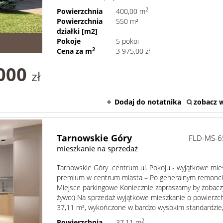
2
Powierzchnia
400,00 m
Powierzchnia
550 m²
działki [m2]
Pokoje
5 pokoi
2
Cena za m
3 975,00 zł
 000
zł
Dodaj do notatnika
zobacz w
Tarnowskie Góry
FLD-MS-6
mieszkanie na sprzedaż
Tarnowskie Góry centrum ul. Pokoju - wyjątkowe mie
premium w centrum miasta – Po generalnym remonci
Miejsce parkingowe Koniecznie zapraszamy by zobacz
żywo:) Na sprzedaż wyjątkowe mieszkanie o powierzc
37,11 m², wykończone w bardzo wysokim standardzie, 
2
Powierzchnia
37,11 m