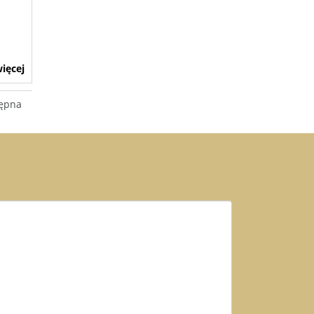
ięcej
ępna