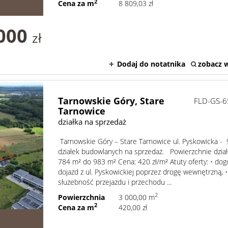
2
Cena za m
8 809,03 zł
000
zł
Dodaj do notatnika
zobacz w
Tarnowskie Góry,
Stare
FLD-GS-6
Tarnowice
działka na sprzedaż
Tarnowskie Góry – Stare Tarnowice ul. Pyskowicka - 
działek budowlanych na sprzedaż. Powierzchnie dział
784 m² do 983 m² Cena: 420 zł/m² Atuty oferty: • do
dojazd z ul. Pyskowickiej poprzez drogę wewnętrzną, •
służebność przejazdu i przechodu ...
2
Powierzchnia
3 000,00 m
2
Cena za m
420,00 zł