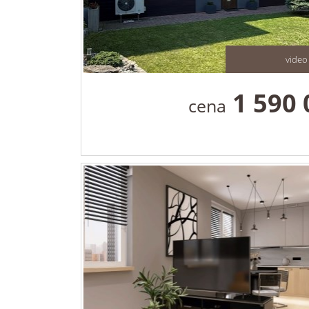
video
1 590
cena