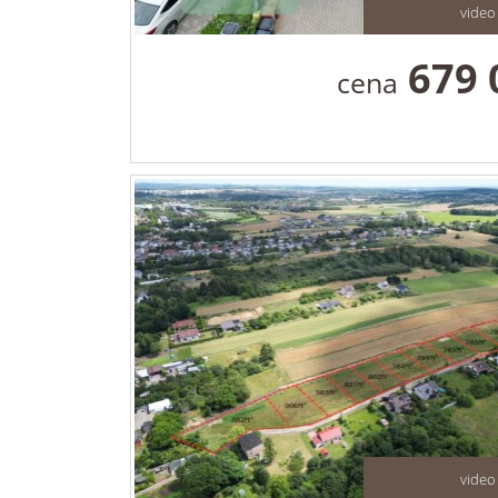
video
679 
cena
video